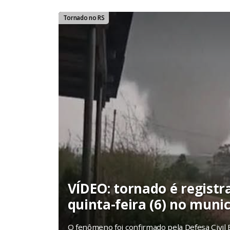
Tornado no RS
VÍDEO: tornado é registr
quinta-feira (6) no muni
O fenômeno foi confirmado pela Defesa Civil 