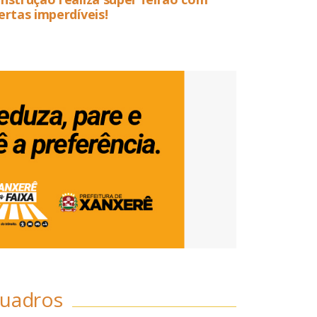
ertas imperdíveis!
uadros