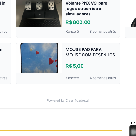
 in
Volante PNX V9, para
jogos de corrida e
simuladores.
R$ 800,00
atrás
Xanxerê
3 semanas atrás
em
MOUSE PAD PARA
MOUSE COM DESENHOS
R$ 5,00
atrás
Xanxerê
4 semanas atrás
Powered by Classificados.ai
Pub