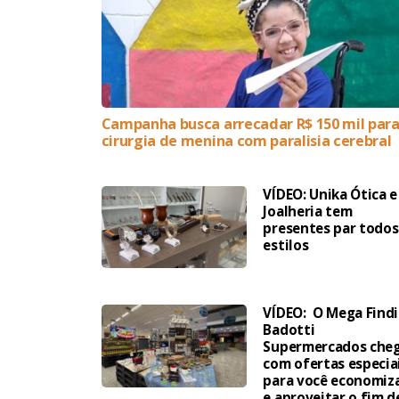
Campanha busca arrecadar R$ 150 mil par
cirurgia de menina com paralisia cerebral
VÍDEO: Unika Ótica e
Joalheria tem
presentes par todos
estilos
VÍDEO: O Mega Findi
Badotti
Supermercados che
com ofertas especia
para você economiz
e aproveitar o fim d