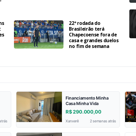
ns
22ª rodada do
t
Brasileirão terá
es
Chapecoense fora de
casa e grandes duelos
no fim de semana
Financiamento Minha
Casa Minha Vida
R$ 290.000,00
atrás
Xanxerê
2 semanas atrás