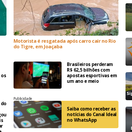
a
Motorista é resgatada após carro cair no Rio
do Tigre, em Joaçaba
Brasileiros perderam
R$ 62,5 bilhões com
 os
apostas esportivas em
um ano e meio
Si
Publicidade
 do
Saiba como receber as
notícias do Canal Ideal
gou
no WhatsApp
is
ar
e