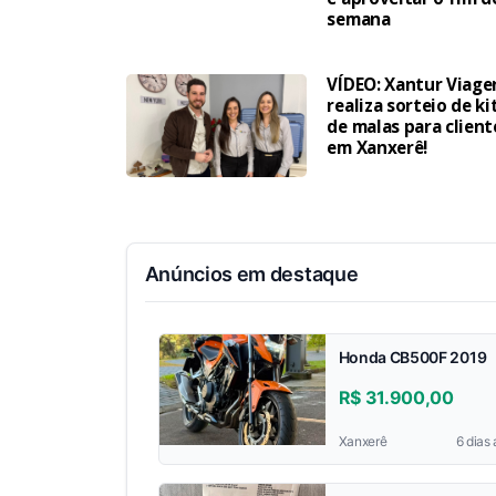
semana
VÍDEO: Xantur Viage
realiza sorteio de ki
de malas para client
em Xanxerê!
Anúncios em destaque
Honda CB500F 2019
R$ 31.900,00
Xanxerê
6 dias 