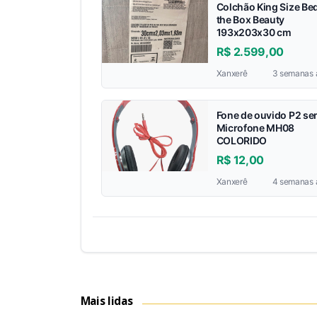
Colchão King Size Bed
the Box Beauty
193x203x30 cm
R$ 2.599,00
Xanxerê
3 semanas 
Fone de ouvido P2 s
Microfone MH08
COLORIDO
R$ 12,00
Xanxerê
4 semanas 
Mais lidas