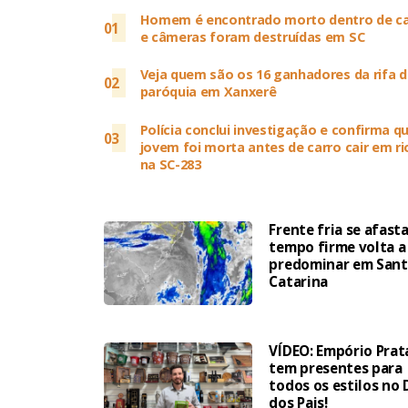
Homem é encontrado morto dentro de c
01
e câmeras foram destruídas em SC
Veja quem são os 16 ganhadores da rifa d
02
paróquia em Xanxerê
Polícia conclui investigação e confirma q
03
jovem foi morta antes de carro cair em ri
na SC-283
Frente fria se afasta
tempo firme volta a
predominar em Sant
Catarina
VÍDEO: Empório Prat
tem presentes para
todos os estilos no 
dos Pais!