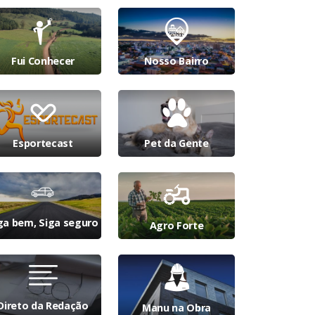
Fui Conhecer
Nosso Bairro
Esportecast
Pet da Gente
ga bem, Siga seguro
Agro Forte
Direto da Redação
Manu na Obra