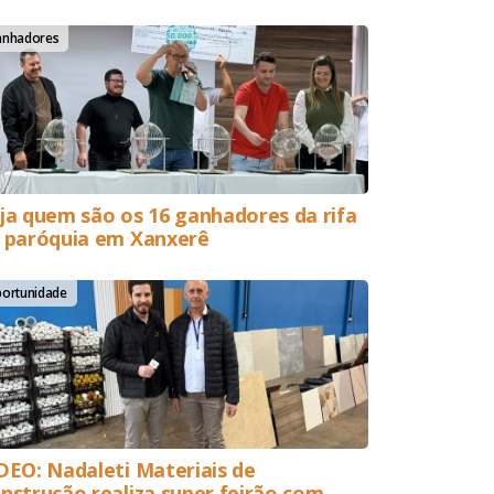
anhadores
ja quem são os 16 ganhadores da rifa
 paróquia em Xanxerê
ortunidade
DEO: Nadaleti Materiais de
nstrução realiza super feirão com