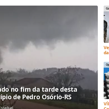
G
Ve
da
Op
ado no fim da tarde desta
cípio de Pedro Osório-RS
VÍ
Estadual
Co