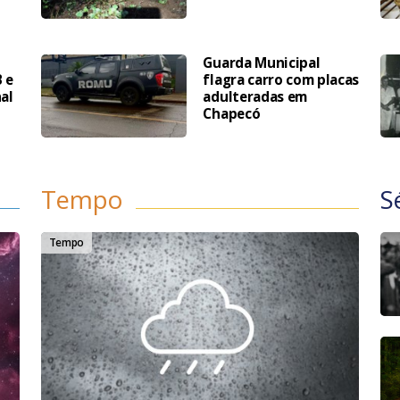
Guarda Municipal
 e
flagra carro com placas
al
adulteradas em
Chapecó
Tempo
S
Tempo