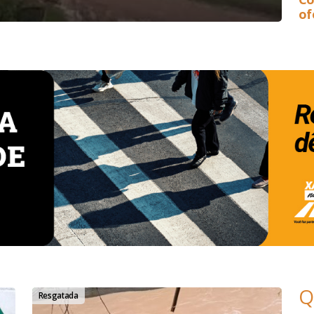
of
Q
Resgatada