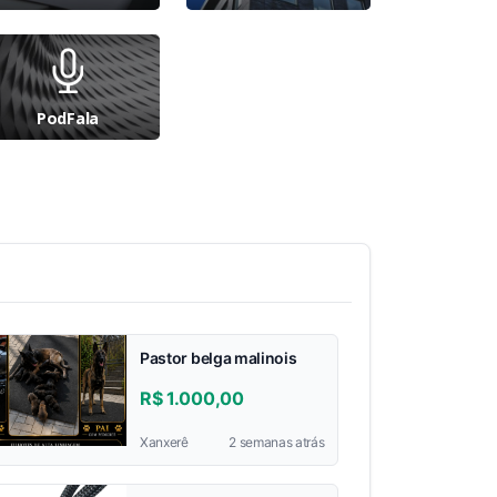
PodFala
Pastor belga malinois
R$ 1.000,00
Xanxerê
2 semanas atrás