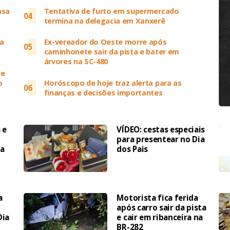
asa
Tentativa de furto em supermercado
04
termina na delegacia em Xanxerê
a
Ex-vereador do Oeste morre após
05
caminhonete sair da pista e bater em
árvores na SC-480
ue
o
Horóscopo de hoje traz alerta para as
06
finanças e decisões importantes
 e
VÍDEO: cestas especiais
para presentear no Dia
a
dos Pais
a
Motorista fica ferida
após carro sair da pista
Dia
e cair em ribanceira na
BR-282